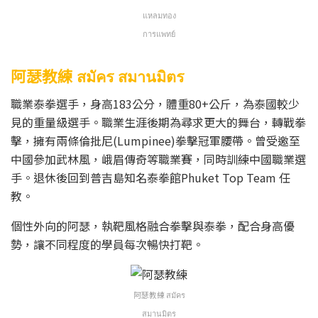
แหลมทอง
การแพทย์
阿瑟教練 สมัคร สมานมิตร
職業泰拳選手，身高183公分，體重80+公斤，為泰國較少
見的重量級選手。職業生涯後期為尋求更大的舞台，轉戰拳
擊，擁有兩條倫批尼(Lumpinee)拳擊冠軍腰帶。曾受邀至
中國參加武林風，峨眉傳奇等職業賽，同時訓練中國職業選
手。退休後回到普吉島知名泰拳館Phuket Top Team 任
教。
個性外向的阿瑟，執靶風格融合拳擊與泰拳，配合身高優
勢，讓不同程度的學員每次暢快打靶。
阿瑟教練 สมัคร
สมานมิตร