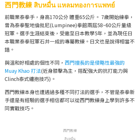
西門教練 สิบหมื่น แหลมทองการแพทย์
前職業泰拳手，身高170公分 體重65公斤。 7歲開始練拳，
曾為泰拳聖地倫批尼(Lumpinee)拳館兩屆58~60公斤量級
冠軍。選手生涯結束後，受邀至日本教學5年，並為現任日
本職業泰拳冠軍石井一成的專屬教練。日文也是說得相當不
錯。
與溫和好相處的個性不同，
西門擅長的是侵略性最強的
Muay Khao 打法
(近身膝擊為主，搭配強大的抗打能力與
Clinch泰式纏抱技巧)。
西門教練本身也遭遇過多種不同打法的選手，不管是泰拳新
手還是有經驗的選手相信都可以從西門教練身上學到許多不
同實戰技巧。
西門教練
สิบหมื่น