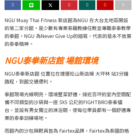
NGU Muay Thai Fitness 新店館為NGU 在大台北地區開設
的第二家分館。是少數有專業泰籍教練任教並專職泰拳教學
的拳館。NGU 為Never Give Up的縮寫，代表的是永不放棄
的泰拳精神。
NGU泰拳新店館
場館環境
NGU泰拳新店館 位置位在捷運松山新店線 大坪林 站3分鐘
路程，到館交通便利。
拳館現場光線明亮，環境整潔舒適，接近百坪的室內空間配
備不同類型的沙袋與一座 5X5 公尺的FIGHTBRO泰拳擂
台，並設有男女獨立的淋浴間，使每位學員都有一個舒適專
業的泰拳訓練場地。
而館內的沙包與靶具皆為 Fairtex品牌，Fairtex為泰國的格