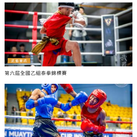
武藝賽訊
第六屆全國乙組泰拳錦標賽