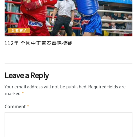
武藝賽訊
112年 全國中正盃泰拳錦標賽
Leave a Reply
Your email address will not be published.
Required fields are
marked
*
Comment
*