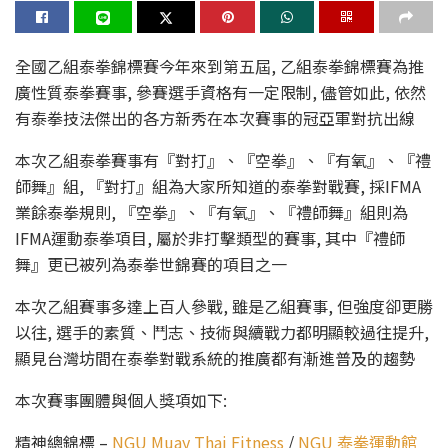
全國乙組泰拳錦標賽今年來到第五屆, 乙組泰拳錦標賽為推
廣性質泰拳賽事, 參賽選手資格有一定限制, 儘管如此, 依然
有泰拳技法傑出的各方新秀在本次賽事的冠亞軍對抗出線
本次乙組泰拳賽事有『對打』、『空拳』、『有氧』、『禮
師舞』組, 『對打』組為大家所知道的泰拳對戰賽, 採IFMA
業餘泰拳規則, 『空拳』、『有氧』、『禮師舞』組則為
IFMA運動泰拳項目, 屬於非打擊類型的賽事, 其中『禮師
舞』更已被列為泰拳世錦賽的項目之一
本次乙組賽事多達上百人參戰, 雖是乙組賽事, 但強度卻更勝
以往, 選手的素質、鬥志、技術與續戰力都明顯較過往提升,
顯見台灣坊間在泰拳對戰系統的推廣都有漸進普及的趨勢
本次賽事團體與個人獎項如下:
精神總錦標 –
NGU Muay Thai Fitness
/
NGU 泰拳運動館