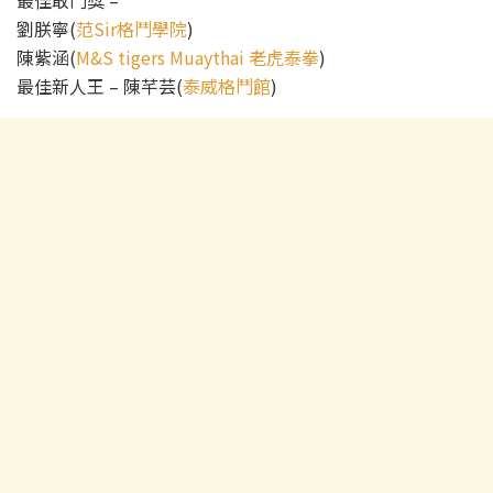
最佳敢鬥獎 –
劉朕寧(
范Sir格鬥學院
)
陳紫涵(
M&S tigers Muaythai 老虎泰拳
)
最佳新人王 – 陳芊芸(
泰威格鬥館
)