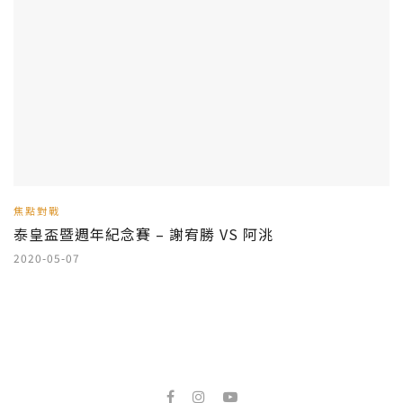
焦點對戰
泰皇盃暨週年紀念賽 – 謝宥勝 VS 阿洮
2020-05-07