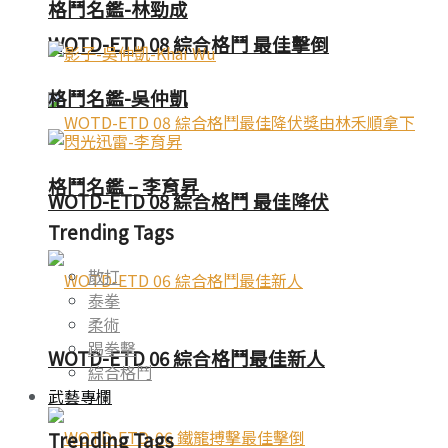
格鬥名鑑-林勁成
WOTD-ETD 08 綜合格鬥 最佳擊倒
格鬥名鑑-吳仲凱
格鬥名鑑 – 李育昇
WOTD-ETD 08 綜合格鬥 最佳降伏
Trending Tags
散打
泰拳
柔術
踢拳擊
WOTD-ETD 06 綜合格鬥最佳新人
綜合格鬥
武藝專欄
Trending Tags