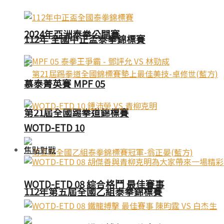
2024年亞洲泰拳公開賽
112年 全國中正盃泰拳錦標賽
慕泰菁英賽 MPF 05
第21屆全國踢拳道錦標賽
WOTD-ETD 10
焦點對戰
WOTD-ETD 08 綜合格鬥 最佳賽事
112年第五屆全國乙組泰拳錦標賽