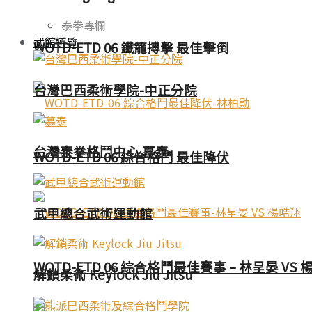
泰拳專欄
武館導覽
WOTD-ETD 06 鐵籠搏擊 最佳擊倒
台灣巴西柔術學院-中正分院
台灣泰拳格鬥中心 慕泰
WOTD-ETD 06 綜合格鬥 最佳降伏
武甲總合武術運動館
WOTD-ETD 06 綜合格鬥最佳賽事 – 林呈晏 VS 
解鎖柔術 Keylock Jiu Jitsu