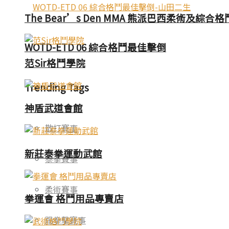
The Bear’s Den MMA 熊派巴西柔術及綜合
WOTD-ETD 06 綜合格鬥最佳擊倒
范Sir格鬥學院
Trending Tags
神盾武道會館
散打賽事
新莊泰拳運動武館
泰拳賽事
柔術賽事
拳運會 格鬥用品專賣店
踢拳擊賽事