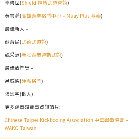
卓修世(
Shield 神盾武道會館
)
黃雲瀚(
高雄泰拳格鬥中心 – Muay Plus 慕泰
)
最佳新人 –
蘇育民(
武德武道館
)
魏采涓(
新莊泰拳運動武館
)
­最佳敢鬥獎 –
呂威德(
硬派格鬥
)
張恩宇(個人)
更多踢拳道賽事資訊請見:
Chinese Taipei Kickboxing Association 中華踢拳協會 –
WAKO Taiwan