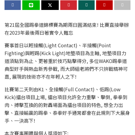
第21屆全國踢拳道錦標賽為期兩日圓滿結束! 比賽直接舉辦
在2023年最後兩日著實令人難忘
賽事首日以輕接觸(Light Contact)、半接觸(Point
Fighting)與輕踢(Kick Light)地墊項目為主軸, 地墊項目力
道須點到為止、更著重於技巧點擊得分, 多位WAKO踢拳道
典型好手與熱血新秀參戰, 而大師組老將們不只拚戰精神可
嘉, 展現的技術亦不在年輕人之下!
比賽第二天則由K1、全接觸(Full Contact)、低踢(Low
Kick)擂台項目上場, 擂台項目允許全力重擊、擊倒, 拳拳到
肉、搏擊互換的的對轟場面為擂台項目的特色, 想全力出
擊、直接輸贏的踢拳、泰拳好手通常都會在此規則下大展身
手、一決高下!
本次賽事團體與個人獎項如下: