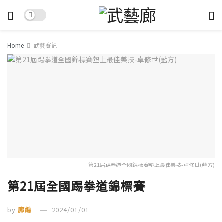
Home
武藝賽訊
第21屆踢拳道全國錦標賽墊上最佳美技-卓修世(藍方)
第21屆全國踢拳道錦標賽
by
廊編
2024/01/01