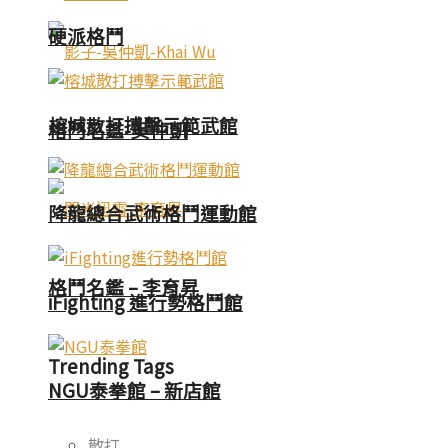
硬派格鬥
榕城散打搏擊示範武館
格鬥名鑑-吳仲凱
降龍總合武術格鬥運動館
格鬥名鑑 – 李育昇
iFighting 進行勢格鬥館
Trending Tags
NGU泰拳館 – 新店館
散打