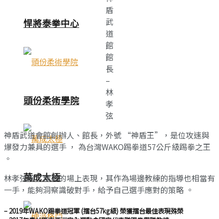
盾
武
悍將泰拳中心
道
館
館
長
–
林
頭份柔術學院
孝
弦
神盾武道會館創辦人、館長，外號 “神盾王”，是位攻速與
爆發力兼具的選手 ， 為台灣WAKO踢拳道57公斤級踢拳之王
。
萬成太極
林孝弦除了精彩的場上表現，其作為場邊教練的指導也相當有
一手，能夠洞察識破對手，給予自己選手應對的策略 。
– 2019年WAKO踢拳道冠軍 (擂台57kg級) 榮獲擂台最佳表現殊榮