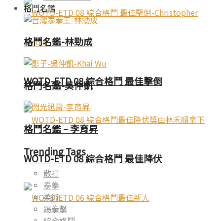
格鬥名鑑
格鬥名鑑-林勁成
WOTD-ETD 08 綜合格鬥 最佳擊倒
格鬥名鑑-吳仲凱
格鬥名鑑 – 李育昇
Trending Tags
WOTD-ETD 08 綜合格鬥 最佳降伏
散打
泰拳
柔術
踢拳擊
綜合格鬥