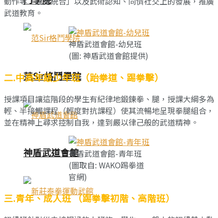
動作等「感覺統合」以及武術認知、同儕社交上的發展，推廣
武道教育。
神盾武道會館-幼兒班
(圖: 神盾武道會館提供)
范Sir格鬥學院
二.中高年級少年班（跆拳道、踢拳擊）
授課項目讓這階段的學生有紀律地鍛鍊拳、腿，授課大綱多為
輕、半接觸課程（輕度對抗課程）使其流暢地呈現拳腿組合，
並在精神上尋求控制自我，達到嚴以律己般的武道精神。
神盾武道會館
神盾武道會館-青年班
(圖取自: WAKO踢拳道
官網)
三.青年、成人班 （踢拳擊初階、高階班）