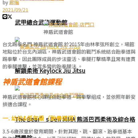
by
廊編
2021/09/21
武甲總合武術運動館
神盾武道會館
台北踢拳名門 神盾武道會館 於2015年由林孝弦所創立，場館
地點位於台北內湖區，神盾武道會館的戰鬥系統結合跆拳道與
踢拳擊，因此團隊成員的步法靈活、拳腿打擊精準且常有連貫
的拳腿連擊，並混多變的跆拳腿法 。
解鎖柔術 Keylock Jiu Jitsu
神盾武道會館課程
神盾武道會館核心課程由跆拳道、踢拳擊組成，並依照年齡安
排適合課程。
一. 幼幼&低年級（跆拳道班）
The Bear’s Den MMA 熊派巴西柔術及綜合格
3.5-6歲孩童於發育期間，針對其跑、跳、翻滾、跆拳道基本
鬥學院