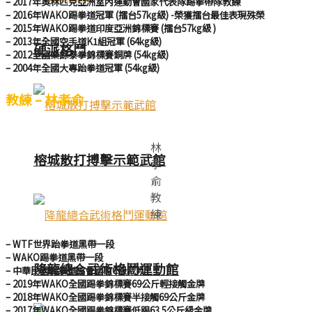
– 2017年奧林匹克亞洲室內運動會國家代表隊踢拳帶隊教練
– 2016年WAKO踢拳道冠軍 (擂台57kg級) -榮獲擂台最佳表現殊榮
– 2015年WAKO踢拳道印度亞洲錦標賽 (擂台57kg級 )
– 2013年全國空手道K1組冠軍 (64kg級)
硬派格鬥
– 2012全國業餘泰拳錦標賽銅牌 (54kg級)
– 2004年全國大專跆拳道冠軍 (54kg級)
教練 – 林孝俞
林
榕城散打搏擊示範武館
孝
俞
教
練
– WTF世界跆拳道黑帶一段
– WAKO踢拳道黑帶一段
降龍總合武術格鬥運動館
– 中華民國踢拳道協會國家C級裁判
– 2019年WAKO全國踢拳錦標賽69公斤輕接觸金牌
– 2018年WAKO全國踢拳錦標賽半接觸69公斤金牌
– 2017年WAKO全國踢拳錦標賽低踢63.5公斤級金牌