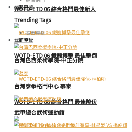
武藝專欄
WOTD-ETD 06 綜合格鬥最佳新人
Trending Tags
泰拳專欄
武館導覽
WOTD-ETD 06 鐵籠搏擊 最佳擊倒
台灣巴西柔術學院-中正分院
台灣泰拳格鬥中心 慕泰
WOTD-ETD 06 綜合格鬥 最佳降伏
武甲總合武術運動館