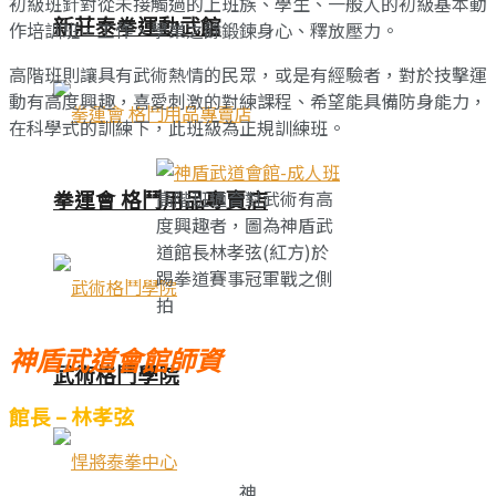
初級班針對從未接觸過的上班族、學生、一般人的初級基本動
新莊泰拳運動武館
作培訓班，工作、學業之餘鍛鍊身心、釋放壓力。
高階班則讓具有武術熱情的民眾，或是有經驗者，對於技擊運
動有高度興趣，喜愛刺激的對練課程、希望能具備防身能力，
在科學式的訓練下，此班級為正規訓練班。
拳運會 格鬥用品專賣店
高階班適合對武術有高
度興趣者，圖為神盾武
道館長林孝弦(紅方)於
踢拳道賽事冠軍戰之側
拍
神盾武道會館師資
武術格鬥學院
館長 –
林孝弦
神