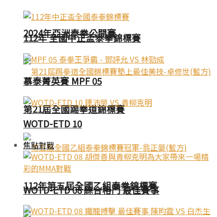
2024年亞洲泰拳公開賽
112年 全國中正盃泰拳錦標賽
慕泰菁英賽 MPF 05
第21屆全國踢拳道錦標賽
WOTD-ETD 10
焦點對戰
112年第五屆全國乙組泰拳錦標賽
WOTD-ETD 08 綜合格鬥 最佳賽事