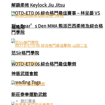
解鎖柔術 Keylock Jiu Jitsu
WOTD-ETD 06 綜合格鬥最佳賽事 – 林呈晏 VS
The Bear’s Den MMA 熊派巴西柔術及綜合格
楊皓翔
鬥學院
范Sir格鬥學院
WOTD-ETD 06 綜合格鬥最佳擊倒
神盾武道會館
Trending Tags
新莊泰拳運動武館
散打賽事