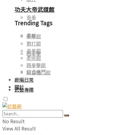
功夫大帝武道館
泰拳
Trending Tags
柔術
拳擊館
散打館
泰拳館
踢拳擊
柔術館
踢拳擊館
綜合格鬥
綜合格鬥館
廊編日常
關於
武藝專欄
Trending Tags
No Result
View All Result