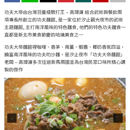
功夫大帝由台灣羽量級散打王 – 高瑋濂 結合武術與餐飲兩
項專長所創立的功夫麵館, 是一家位於汐止觀光夜市的武術
主題麵館, 主打南洋風味的特色麵食, 他們的特色功夫麵食一
直都是新北市美食節慶的哈燒美食之一
功夫大帝麵館裡咖哩、香茅、南薑、蝦醬、椰奶香氣四溢，
饒富南洋風味的功夫叻沙麵，是汐止夜市「功夫大帝麵館」
老闆 – 高瑋濂多次往返新馬兩國並為台灣民眾口味所精心調
製的傑作