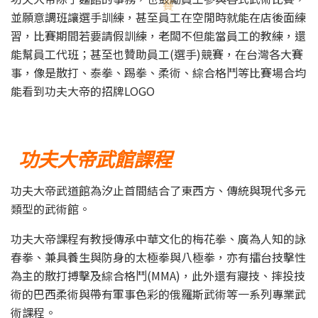
並願意調班讓選手訓練，甚至員工在空閒時就能在店後面練
習，比賽期間若要請假訓練，老闆不但能當員工的教練，還
能幫員工代班；甚至也贊助員工(選手)競賽，在台灣各大賽
事，像是散打、泰拳、踢拳、柔術、綜合格鬥等比賽場合均
能看到功夫大帝的招牌LOGO
功夫大帝
武館課程
功夫大帝武道館為汐止首間結合了東西方、傳統與現代多元
類型的武術館。
功夫大帝課程有教授傳承中華文化的梅花拳、廣為人知的詠
春拳、兼具養生與防身的太極拳與八極拳，亦有擂台技擊性
為主的散打搏擊及綜合格鬥(MMA)，此外還有寢技、摔投技
術的巴西柔術與帶有軍事色彩的俄羅斯武術等一系列專業武
術課程。