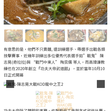
有意思的是，他們不只賣麵, 還訓練選手、帶選手出戰各類
技擊賽事，近幾年訓練出多位優秀代表選手如”戰鬼” 陳
志晃(奇拉拉)與 “戰鬥中東人” 陶奕儒 等人，而高瑋濂教
練也在2020年創立
「
功夫大帝武道館
」
，並於當年10月10
日正式開幕
功夫大帝除了麵館的事務，也鼓勵員工參與各式武術比賽，