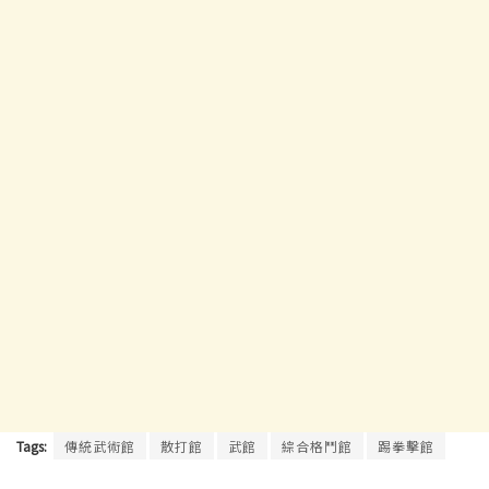
Tags:
傳統武術館
散打館
武館
綜合格鬥館
踢拳擊館