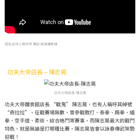
知名主持人蔡詩萍 專訪 高瑋濂教練
功夫大帝店長 – 陳志晃
功夫大帝店長-陳志晃
功夫大帝麵食館店長 “戰鬼” 陳志晃，也有人稱呼其綽號
“奇拉拉”，征戰賽場無數，曾參戰散打、泰拳、踢拳、緬
拳、空手道、柔術、綜合格鬥等賽事，而陳志晃最大的戰鬥
特色，就是無論是打哪種比賽，陳志晃皆會以詠春傳武架勢
迎戰！