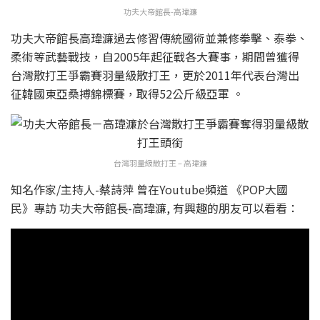
功夫大帝館長-高瑋濂
功夫大帝館長高瑋濂過去修習傳統國術並兼修拳擊、泰拳、
柔術等武藝戰技，自2005年起征戰各大賽事，期間曾獲得
台灣散打王爭霸賽羽量級散打王，更於2011年代表台灣出
征韓國東亞桑搏錦標賽，取得52公斤級亞軍 。
台灣羽量級散打王 – 高瑋濂
知名作家/主持人-蔡詩萍 曾在Youtube頻道 《POP大國
民》專訪 功夫大帝館長-高瑋濂, 有興趣的朋友可以看看：