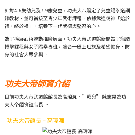
針對4-6歲幼兒及7-9歲兒童，功夫大帝編定了兒童踢拳道訓
練教材，並可銜接至青少年武術課程，依據武道精神「始於
禮，終於禮」，培養下一代武德與堅忍的心。
為了擴展武術運動推廣層面，功夫大帝武道館新開設了燃脂
搏擊課程與女子踢拳專班，適合一般上班族及希望健身、防
身的社會大眾參與。
功夫大帝師資介紹
目前功夫大帝武道館館長為高瑋濂，”戰鬼” 陳志晃為功
夫大帝麵食館店長 。
功夫大帝館長 – 高瑋濂