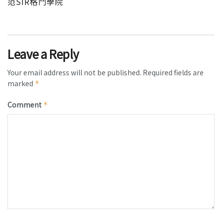
范SIR格鬥學院
Leave a Reply
Your email address will not be published.
Required fields are
marked
*
Comment
*