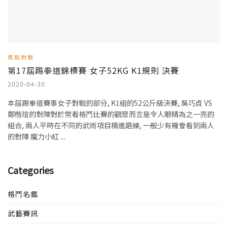
焦點對戰
第17屆踢拳道錦標賽 女子52KG K1規則 決賽
2020-04-30
本屆踢拳道賽事女子對戰的部分, K1組的52公斤級決賽, 吳巧貞 VS
鄭楷瑄的對陣對於常看格鬥比賽的觀眾而言是令人眼睛為之一亮的
組合, 兩人平時在不同的武術項目精進磨練, 一般少有機會看到兩人
的對陣 魔力小紅 ...
Categories
格鬥名鑑
武藝賽訊