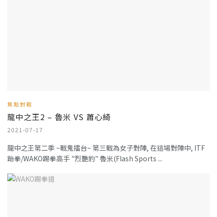
焦點對戰
龍中之王2 – 魯米 VS 蕭心綺
2021-07-17
龍中之王第二季 ~戰鬼擂台~ 第三戰為女子對陣, 在這場對陣中, ITF
跆拳/WAKO踢拳高手 "烈艷豹" 魯米(Flash Sports ...