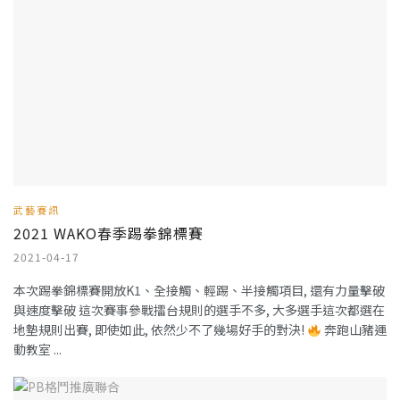
武藝賽訊
2021 WAKO春季踢拳錦標賽
2021-04-17
本次踢拳錦標賽開放K1、全接觸、輕踢、半接觸項目, 還有力量擊破
與速度擊破 這次賽事參戰擂台規則的選手不多, 大多選手這次都選在
地墊規則出賽, 即使如此, 依然少不了幾場好手的對決!
奔跑山豬運
動教室 ...