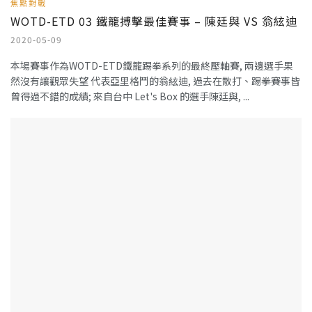
焦點對戰
WOTD-ETD 03 鐵籠搏擊最佳賽事 – 陳廷與 VS 翁絃迪
2020-05-09
本場賽事作為WOTD-ETD鐵籠踢拳系列的最終壓軸賽, 兩邊選手果
然沒有讓觀眾失望 代表亞里格鬥的翁絃迪, 過去在散打、踢拳賽事皆
曾得過不錯的成績; 來自台中 Let's Box 的選手陳廷與, ...