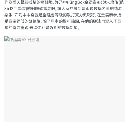
作為當天鐵籠搏擊的壓軸場, 許乃中(KingBox金霸泰拳)與宋璨佑(范
Sir格鬥學院)的對陣確實亮眼, 讓大家見識到這兩位技擊名將的精湛
身手! 許乃中本身就是全運會等級的散打實力派戰將, 在金霸泰拳接
受泰拳師傅的訓練後, 除了原本的散打點踢, 在他的腿法也混入了泰
拳的蓄力重踢 宋璨佑則是近期的技擊新星, ...