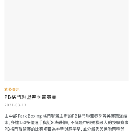
武藝賽訊
PB格鬥聯盟春季菁英賽
2021-03-13
由中部 Park Boxing 格鬥聯盟主辦的PB格鬥聯盟春季菁英賽圓滿結
束, 多達150多位選手與近80場對陣, 不愧是中部規模最大的技擊賽事
PB格鬥聯盟賽的比賽項目為拳擊與踢拳擊, 並分新秀與進階兩種等