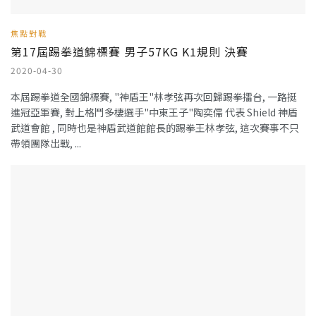
焦點對戰
第17屆踢拳道錦標賽 男子57KG K1規則 決賽
2020-04-30
本屆踢拳道全國錦標賽, "神盾王"林孝弦再次回歸踢拳擂台, 一路挺
進冠亞軍賽, 對上格鬥多棲選手"中東王子"陶奕儒 代表 Shield 神盾
武道會館 , 同時也是神盾武道館館長的踢拳王林孝弦, 這次賽事不只
帶領團隊出戰, ...