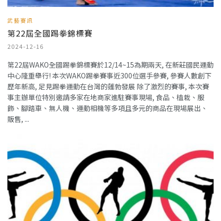
武藝賽訊
第22屆全國踢拳錦標賽
2024-12-16
第22屆WAKO全國踢拳錦標賽於12/14~15為期兩天, 在新莊國民運動
中心隆重舉行! 本次WAKO踢拳賽事近300位選手參賽, 參賽人數創下
歷年新高, 足見踢拳運動在台灣的蓬勃發展 除了激烈的賽事, 本次賽
事主辦單位特別邀請多家在地商家進駐賽事現場, 食品、植栽、服
飾、腳踏車、無人機、運動相機等多項且多元的商品在現場展出、
販售, ...