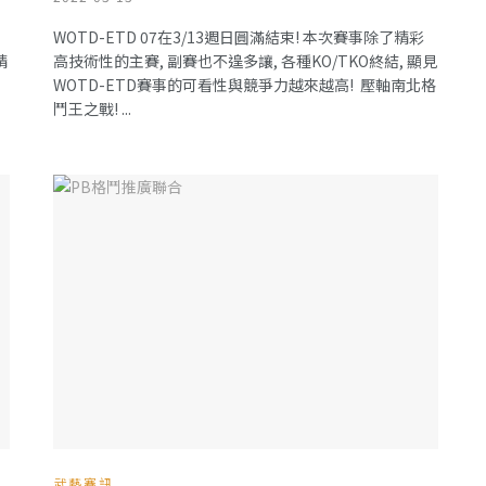
WOTD-ETD 07在3/13週日圓滿結束! 本次賽事除了精彩
精
高技術性的主賽, 副賽也不遑多讓, 各種KO/TKO終結, 顯見
WOTD-ETD賽事的可看性與競爭力越來越高! ­ 壓軸南北格
鬥王之戰! ...
武藝賽訊