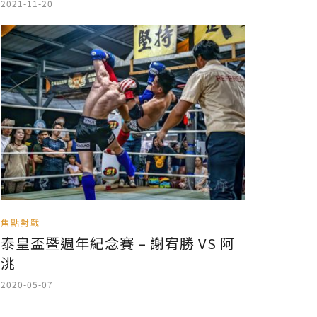
2021-11-20
焦點對戰
泰皇盃暨週年紀念賽 – 謝宥勝 VS 阿
洮
2020-05-07