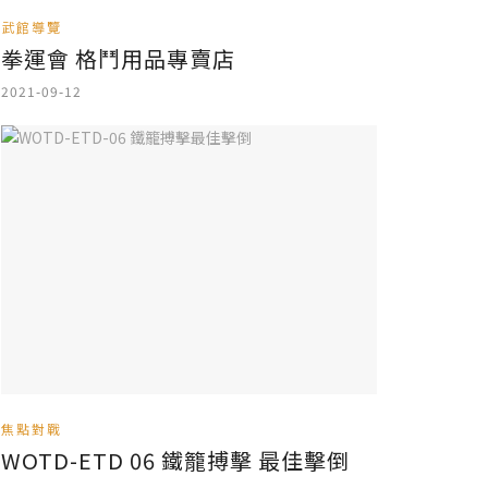
武館導覽
拳運會 格鬥用品專賣店
2021-09-12
焦點對戰
WOTD-ETD 06 鐵籠搏擊 最佳擊倒