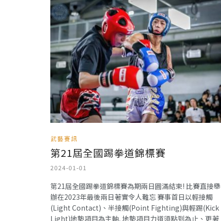
武藝賽訊
第21屆全國踢拳道錦標賽
2024-01-01
第21屆全國踢拳道錦標賽為期兩日圓滿結束! 比賽直接舉
辦在2023年最後兩日著實令人難忘 賽事首日以輕接觸
(Light Contact)、半接觸(Point Fighting)與輕踢(Kick
Light)地墊項目為主軸, 地墊項目力道須點到為止、更著