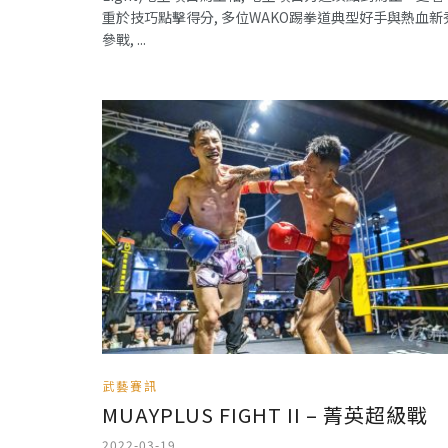
重於技巧點擊得分, 多位WAKO踢拳道典型好手與熱血新
參戰, ...
武藝賽訊
MUAYPLUS FIGHT II – 菁英超級戰
2022-03-19