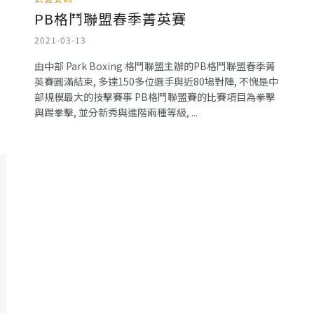
PB格鬥聯盟春季菁英賽
2021-03-13
由中部 Park Boxing 格鬥聯盟主辦的PB格鬥聯盟春季菁
英賽圓滿結束, 多達150多位選手與近80場對陣, 不愧是中
部規模最大的技擊賽事 PB格鬥聯盟賽的比賽項目為拳擊
與踢拳擊, 並分新秀與進階兩種等級, ...