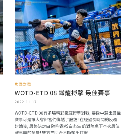
焦點對戰
WOTD-ETD 08 鐵籠搏擊 最佳賽事
2022-11-17
WOTD-ETD 08有多場精彩鐵籠搏擊對戰, 要從中選出最佳
賽事可是讓大會評審們傷透了腦筋! 在經過長時間的反覆
討論後, 最終決定由 陳昀霆VS白杰生 的對陣拿下本次最佳
賽事獎的榮譽! 雙方三回合不斷輸出打擊, ...