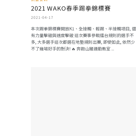
2021 WAKO春季踢拳錦標賽
2021-04-17
本次踢拳錦標賽開放K1、全接觸、輕踢、半接觸項目, 還
有力量擊破與速度擊破 這次賽事參戰擂台規則的選手不
多, 大多選手這次都選在地墊規則出賽, 即使如此, 依然少
不了幾場好手的對決! 🔥 奔跑山豬運動教室 ...