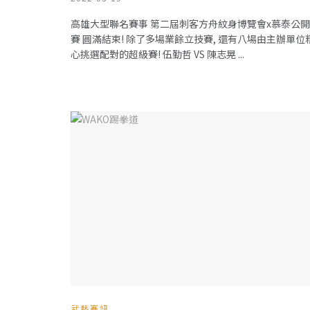
高雄大型聯名賽事 第二屆刺客方舟紋身博覽會x慕泰公開
賽 圓滿結束! 除了多場業餘立技賽, 還有八場由主辦單位
心挑選配對的超級賽! 伍勤哲 VS 陳志晃 ...
武藝賽訊