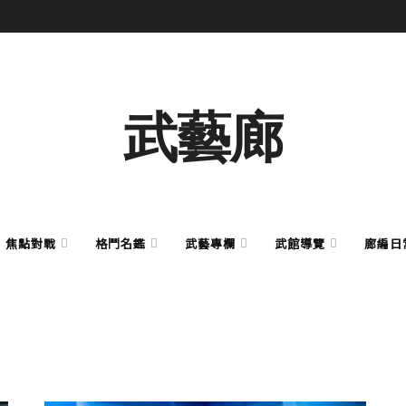
武藝廊
焦點對戰
格鬥名鑑
武藝專欄
武館導覽
廊編日