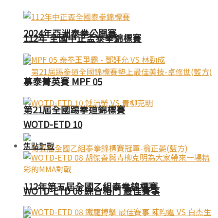
2024年亞洲泰拳公開賽
112年 全國中正盃泰拳錦標賽
慕泰菁英賽 MPF 05
第21屆全國踢拳道錦標賽
WOTD-ETD 10
焦點對戰
112年第五屆全國乙組泰拳錦標賽
WOTD-ETD 08 綜合格鬥 最佳賽事