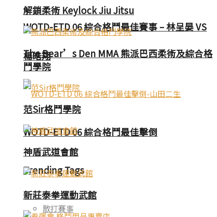
解鎖柔術 Keylock Jiu Jitsu
WOTD-ETD 06 綜合格鬥最佳賽事 – 林呈晏 VS
The Bear’s Den MMA 熊派巴西柔術及綜合格
楊皓翔
鬥學院
范Sir格鬥學院
WOTD-ETD 06 綜合格鬥最佳擊倒
神盾武道會館
Trending Tags
新莊泰拳運動武館
散打賽事