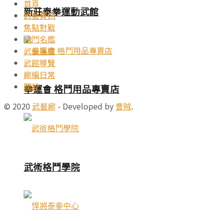
首頁
新莊泰拳運動武館
武藝賽訊
焦點對戰
格鬥名鑑
武藝專欄
武館導覽
廊編日常
關於
拳運會 格鬥用品專賣店
© 2020
武藝廊
- Developed by
曹賊
.
武術格鬥學院