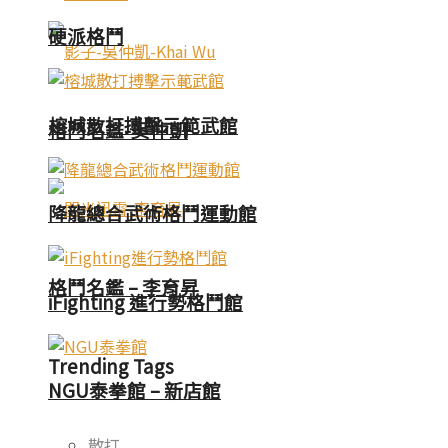
硬派格鬥
榕城散打搏擊示範武館
格鬥名鑑-吳仲凱
降龍總合武術格鬥運動館
格鬥名鑑 – 李育昇
iFighting 進行勢格鬥館
Trending Tags
NGU泰拳館 – 新店館
散打