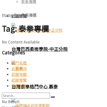
泰拳專欄
Home
Tag
泰拳專欄
武館導覽
Tag:
泰拳專欄
No Content Available
台灣巴西柔術學院-中正分院
Categories
格鬥名鑑
武藝賽訊
武館地圖
武館導覽
焦點對戰
台灣泰拳格鬥中心 慕泰
No Result