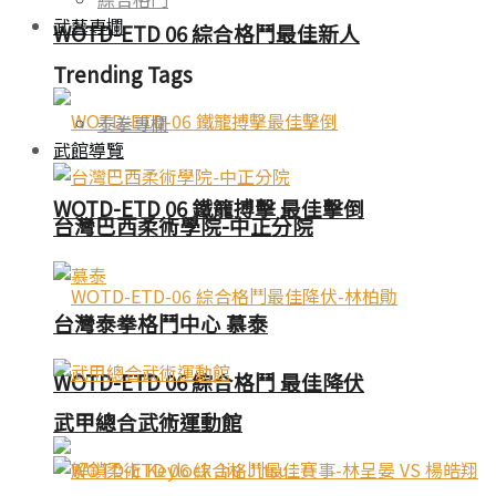
武藝專欄
WOTD-ETD 06 綜合格鬥最佳新人
Trending Tags
泰拳專欄
武館導覽
WOTD-ETD 06 鐵籠搏擊 最佳擊倒
台灣巴西柔術學院-中正分院
台灣泰拳格鬥中心 慕泰
WOTD-ETD 06 綜合格鬥 最佳降伏
武甲總合武術運動館