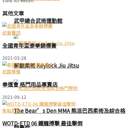
View All Result
其他文章
武甲總合武術運動館
武藝賽訊
全國青年盃泰拳錦標賽
2021-03-28
解鎖柔術 Keylock Jiu Jitsu
武館導覽
拳運會 格鬥用品專賣店
2021-09-12
The Bear’s Den MMA 熊派巴西柔術及綜合格
焦點對戰
WOTD-ETD 06 鐵籠搏擊 最佳擊倒
鬥學院