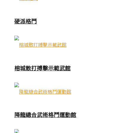
硬派格鬥
榕城散打搏擊示範武館
降龍總合武術格鬥運動館