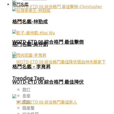
格鬥名鑑
格鬥名鑑-林勁成
WOTD-ETD 08 綜合格鬥 最佳擊倒
格鬥名鑑-吳仲凱
格鬥名鑑 – 李育昇
Trending Tags
WOTD-ETD 08 綜合格鬥 最佳降伏
散打
泰拳
柔術
踢拳擊
綜合格鬥