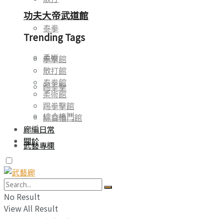
功夫大帝武道館
泰拳
Trending Tags
柔術
拳擊館
散打館
泰拳館
踢拳擊
柔術館
踢拳擊館
綜合格鬥
綜合格鬥館
廊編日常
關於
武藝專欄
Trending Tags
No Result
View All Result